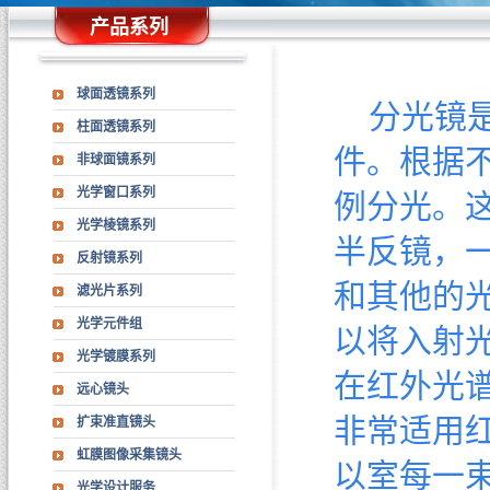
产品系列
球面透镜系列
分光镜是
柱面透镜系列
件。根据
非球面镜系列
光学窗口系列
例分光。
光学棱镜系列
半反镜，
反射镜系列
和其他的
滤光片系列
光学元件组
以将入射
光学镀膜系列
在红外光
远心镜头
非常适用
扩束准直镜头
虹膜图像采集镜头
以室每一
光学设计服务