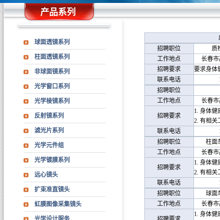
产品系列
球面透镜系列
招聘职位
质
柱面透镜系列
工作地点
长春市
招聘要求
要求身体
非球面镜系列
联系电话
光学窗口系列
招聘职位
工作地点
长春市
光学棱镜系列
1.
身体健
反射镜系列
招聘要求
2.
有相关
滤光片系列
联系电话
招聘职位
柱面
光学元件组
工作地点
长春市
光学镀膜系列
1.
身体健
招聘要求
2.
有相关
远心镜头
联系电话
扩束准直镜头
招聘职位
球面
工作地点
长春市
虹膜图像采集镜头
1.
身体健
光学设计服务
招聘要求