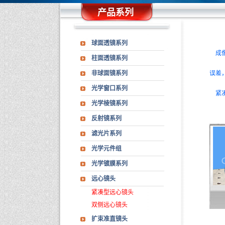
产品系列
球面透镜系列
成像
柱面透镜系列
非球面镜系列
误差
光学窗口系列
紧凑
光学棱镜系列
反射镜系列
滤光片系列
光学元件组
光学镀膜系列
远心镜头
紧凑型远心镜头
双侧远心镜头
扩束准直镜头