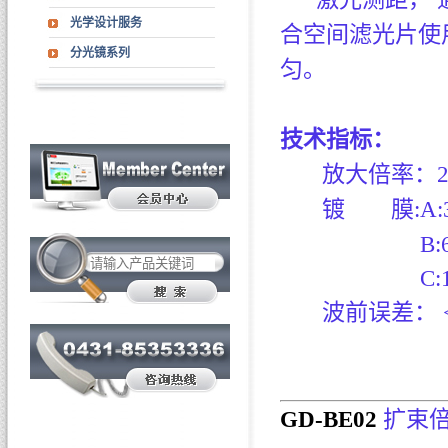
光学设计服务
合空间滤光片使
分光镜系列
匀。
技术指标：
放大倍率：
镀
镀膜
膜
:
A:
镀
镀膜
膜
:
B:
镀
镀膜
膜
:
C
波前误差：
<
GD-BE02
扩束