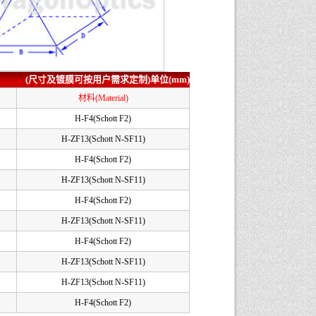
(尺寸及镀膜可按用户需求定制)单位(mm)
材料(Material)
H-F4(Schott F2)
H-ZF13(Schott N-SF11)
H-F4(Schott F2)
H-ZF13(Schott N-SF11)
H-F4(Schott F2)
H-ZF13(Schott N-SF11)
H-F4(Schott F2)
H-ZF13(Schott N-SF11)
H-ZF13(Schott N-SF11)
H-F4(Schott F2)