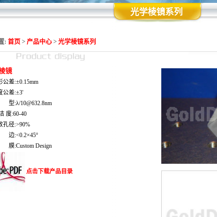
光学棱镜系列
置:
首页
>
产品中心
>
光学棱镜系列
棱镜
公差:±0.15mm
公差:±3'
型:λ/10@632.8nm
洁 度:60-40
孔径:>90%
边:<0.2×45°
膜:Custom Design
点击下载产品目录