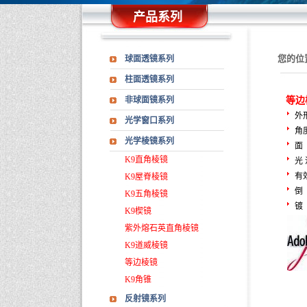
产品系列
您的位
球面透镜系列
柱面透镜系列
非球面镜系列
等边
外形
光学窗口系列
角度
光学棱镜系列
面 
K9直角棱镜
光 
有效
K9屋脊棱镜
倒 
K9五角棱镜
镀 
K9楔镜
紫外熔石英直角棱镜
K9道威棱镜
等边棱镜
K9角锥
反射镜系列