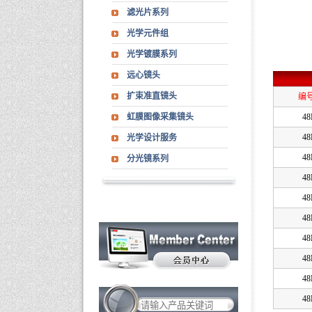
滤光片系列
光学元件组
光学镀膜系列
远心镜头
扩束准直镜头
编号
虹膜图像采集镜头
48
48
光学设计服务
48
分光镜系列
48
48
48
48
48
48
48