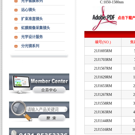
光学镀膜系列
C:1050-1580nm
远心镜头
点击下载
扩束准直镜头
虹膜图像采集镜头
光学设计服务
编号(NO.)
焦距
分光镜系列
21J1695RM
21J1703RM
21J1567RM
1
21J1629RM
1
21J1653RM
2
21J1267RM
2
21J1558RM
3
21J1363RM
4
21J1144RM
5
21J1516RM
1