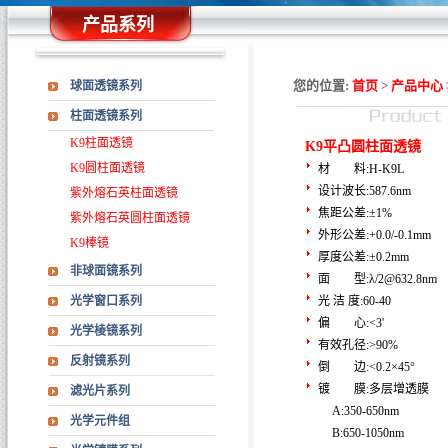
产品系列
您的位置:
首页
>
产品中心
球面透镜系列
柱面透镜系列
K9柱面透镜
K9平凸圆柱面透镜
K9圆柱面透镜
材 料:H-K9L
设计波长:587.6nm
紫外熔石英柱面透镜
焦距公差:±1%
紫外熔石英圆柱面透镜
外形公差:+0.0/-0.1mm
K9棒镜
厚度公差:±0.2mm
非球面镜系列
面 型:λ/2@632.8nm
光学窗口系列
光 洁 度:60-40
偏 心:<3'
光学棱镜系列
有效孔径:>90%
反射镜系列
倒 边:<0.2×45°
镀 膜:多层增透膜
滤光片系列
A:350-650nm
光学元件组
B:650-1050nm