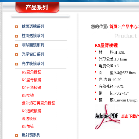
产品系列
您的位置:
首页
>
产品中心
球面透镜系列
柱面透镜系列
非球面镜系列
K9屋脊棱镜
材 料:H-K9L
光学窗口系列
外形公差:±0.1mm
光学棱镜系列
角度公差:±3'
K9直角棱镜
面 型:λ/4@632.8nm
光 洁 度:40-20
K9屋脊棱镜
有效孔径:>90%
K9五角棱镜
倒 边:<0.2×45°
K9楔镜
镀 膜:Custom Design
紫外熔石英直角棱镜
K9道威棱镜
点击下载
等边棱镜
K9角锥
反射镜系列