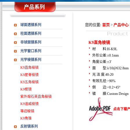
产品系列
您的位置:
首页
>
产品中心
球面透镜系列
柱面透镜系列
非球面镜系列
K9直角棱镜
材 料:H-K9L
光学窗口系列
外形公差:±0.1mm
光学棱镜系列
角度公差:±3'
K9直角棱镜
面 型:λ/10@632.8nm
光 洁 度:40-20
K9屋脊棱镜
有效孔径:>90%
K9五角棱镜
倒 边:<0.2×45°
K9楔镜
镀 膜:Custom Design
紫外熔石英直角棱镜
K9道威棱镜
点击下载
等边棱镜
K9角锥
反射镜系列